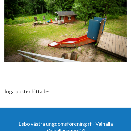
Inga poster hittades
Esbo västra ungdomsförening rf - Valhalla
Valhallavägen 14